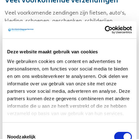
Veel voorkomende verzendingen
Veel voorkomende zendingen zijn fietsen, auto’s,
kleding, schoenen, geschenken, schilderijen,
meubels, koffers en tassen. Met onze diensten kunt
ervoor kiezen om uw bagage vooraf op te sturen
voor uw vakantie naar Curaçao. Wij kunnen bijna
Deze website maakt gebruik van cookies
alles verzenden via luchtvracht, zeevracht en met
onze eigen dienst aldaar tot aan de deur geleverd.
We gebruiken cookies om content en advertenties te
Staat uw verzending er niet tussen en wilt u weten
personaliseren, om functies voor social media te bieden
of wij deze goederen vervoeren? Of heeft u andere
en om ons websiteverkeer te analyseren. Ook delen we
informatie over uw gebruik van onze site met onze
vragen voor uw verzending naar Curaçao? Neem dan
partners voor social media, adverteren en analyse. Deze
contact op via onze chat, bel +31(0)204466233 of mail
partners kunnen deze gegevens combineren met andere
uw vraag naar
ops@baggage.nl
informatie die u aan ze heeft verstrekt of die ze hebben
Maak gebruik van de calculator bovenaan deze
verzameld op basis van uw gebruik van hun services.
pagina om direct de tarieven te berekenen voor uw
verzending naar Curaçao.
Toestemmingsselectie
Noodzakelijk