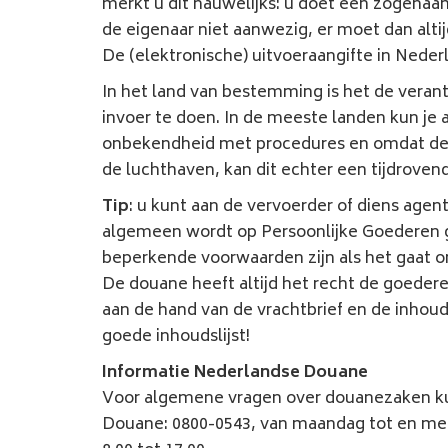
merkt u dit nauwelijks: u doet een zogenaam
de eigenaar niet aanwezig, er moet dan altij
De (elektronische) uitvoeraangifte in Ned
In het land van bestemming is het de veran
invoer te doen. In de meeste landen kun je a
onbekendheid met procedures en omdat de 
de luchthaven, kan dit echter een tijdroven
Tip
: u kunt aan de vervoerder of diens agent
algemeen wordt op Persoonlijke Goederen 
beperkende voorwaarden zijn als het gaat o
De douane heeft altijd het recht de goederen
aan de hand van de vrachtbrief en de inhoud
goede inhoudslijst!
Informatie Nederlandse Douane
Voor algemene vragen over douanezaken kunt
Douane: 0800-0543, van maandag tot en met 