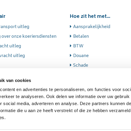
air
Hoe zit het met...
ansport uitleg
Aansprakelijkheid
g over onze koeriersdiensten
Betalen
acht uitleg
BTW
racht uitleg
Douane
Schade
Veiligheid
ik van cookies
Transportverzekering afslui
ontent en advertenties te personaliseren, om functies voor soci
Volumegewicht
erkeer te analyseren. Ook delen we informatie over uw gebruik
Verpakking
or social media, adverteren en analyse. Deze partners kunnen 
ormatie die u aan ze heeft verstrekt of die ze hebben verzameld
Groepskortingen voor stude
es.