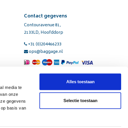
Contact gegevens
Contouravenue 81,
2133LD, Hoofddorp
+31 (0)204466233
ops@baggage.nl
Alles toestaan
ten
al media te
 van onze
Selectie toestaan
deze gegevens
 op basis van
nten