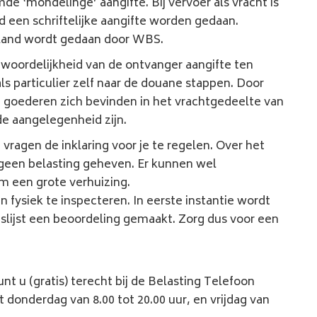
de ‘mondelinge’ aangifte. Bij vervoer als vracht is
d een schriftelijke aangifte worden gedaan.
erland wordt gedaan door WBS.
twoordelijkheid van de ontvanger aangifte ten
ls particulier zelf naar de douane stappen. Door
goederen zich bevinden in het vrachtgedeelte van
de aangelegenheid zijn.
 vragen de inklaring voor je te regelen. Over het
geen belasting geheven. Er kunnen wel
m een grote verhuizing.
 fysiek te inspecteren. In eerste instantie wordt
slijst een beoordeling gemaakt. Zorg dus voor een
 u (gratis) terecht bij de Belasting Telefoon
donderdag van 8.00 tot 20.00 uur, en vrijdag van