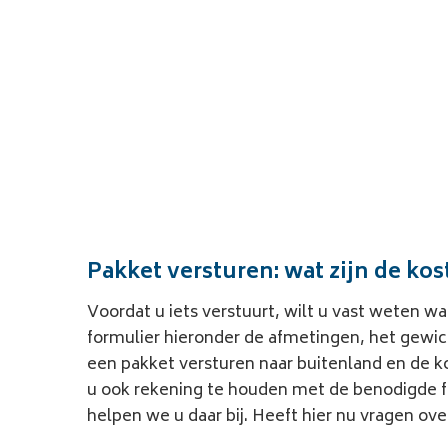
st gedaan om mijn
"Deze morgen is de chau
seren "
op te halen. All
Richa
Pakket versturen: wat zijn de ko
Voordat u iets verstuurt, wilt u vast weten 
formulier hieronder de afmetingen, het gewic
een
pakket versturen naar buitenland en de k
u ook rekening te houden met de benodigde fo
helpen we u daar bij. Heeft hier nu vragen ov