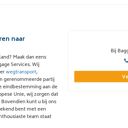
ren naar
Bij Bag
nland? Maak dan eens
age Services. Wij
per
wegtransport
,
Ve
een gerenommeerde partij
 de eindbestemming aan de
opese Unie, wij zorgen dat
! Bovendien kunt u bij ons
 bekend bent met een
enthousiaste team staat