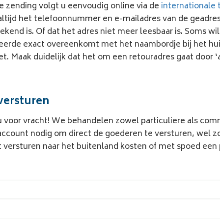
De zending volgt u eenvoudig online via de
internationale 
altijd het telefoonnummer en e-mailadres van de geadre
ekend is. Of dat het adres niet meer leesbaar is. Soms w
seerde exact overeenkomt met het naambordje bij het huis
et. Maak duidelijk dat het om een retouradres gaat door ‘
versturen
u voor vracht! We behandelen zowel particuliere als c
 account nodig om direct de goederen te versturen, wel zo
 versturen naar het buitenland kosten
of met spoed een