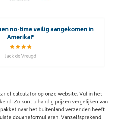
nen no-time veilig aangekomen in
"Hart
Amerika!"
Jack de Vreugd
tarief calculator
op onze website. Vul in het
end. Zo kunt u handig prijzen vergelijken van
n
pakket naar het buitenland
verzenden heeft
juiste
douaneformulieren. Vanzelfsprekend