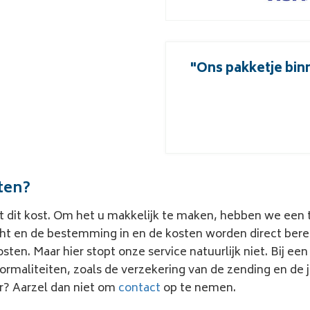
ffeur geweest om de dozen
"Ons pakketje bin
es ging perfect!"
rd Krap
sten?
wat dit kost. Om het u makkelijk te maken, hebben we een
ht en de bestemming in en de kosten worden direct berek
osten
. Maar hier stopt onze service natuurlijk niet. Bij ee
rmaliteiten, zoals de verzekering van de zending en de 
er? Aarzel dan niet om
contact
op te nemen.