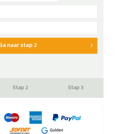
Ga naar stap 2
Veelgeste
Stap 2
Stap 3