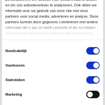
en om ons websiteverkeer te analyseren. Ook delen we
informatie over uw gebruik van onze site met onze
partners voor social media, adverteren en analyse. Deze
partners kunnen deze gegevens combineren met andere
Voordelig uw
informatie die u aan ze heeft verstrekt of die ze hebben
verzameld op basis van uw gebruik van hun services.
pakket van A naar
Z
Toestemmingsselectie
Noodzakelijk
Vind de beste manier om uw pakket
Voorkeuren
(inter)nationaal te versturen!
Statistieken
Lees meer
Marketing
Bereken kosten