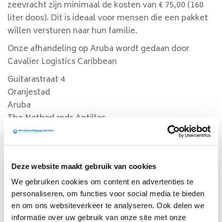
zeevracht zijn minimaal de kosten van € 75,00 (160
liter doos). Dit is ideaal voor mensen die een pakket
willen versturen naar hun familie.
Onze afhandeling op Aruba wordt gedaan door
Cavalier Logistics Caribbean
Guitarastraat 4
Oranjestad
Aruba
The Netherlands Antilles
Phone: + 297 588 7222
Fax: + 297 588 7220
E-mail:
aruba@cavalier.net
Deze website maakt gebruik van cookies
Gebruik de calculator hier boven om simpel en
We gebruiken cookies om content en advertenties te
eenvoudig te zien wat de mogelijkheden zijn om uw
personaliseren, om functies voor social media te bieden
verscheping mogelijk te maken waar dan ook op
en om ons websiteverkeer te analyseren. Ook delen we
Aruba.
informatie over uw gebruik van onze site met onze